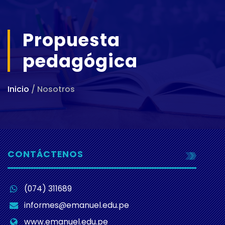
Propuesta
pedagógica
Inicio
/ Nosotros
CONTÁCTENOS
(074) 311689
informes@emanuel.edu.pe
www.emanuel.edu.pe