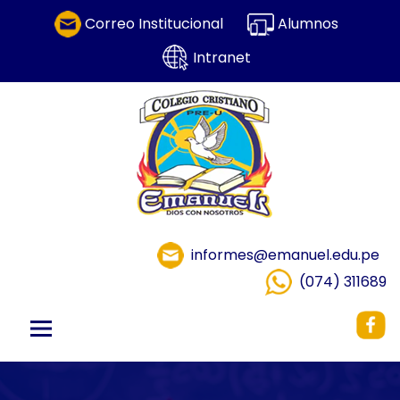
Correo Institucional
Alumnos
Intranet
informes@emanuel.edu.pe
(074) 311689