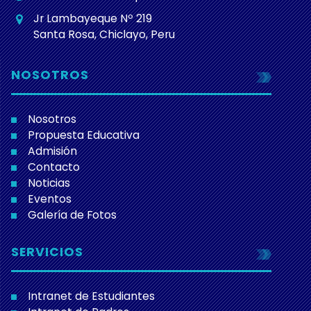
Jr Lambayeque Nº 219
Santa Rosa, Chiclayo, Peru
NOSOTROS
Nosotros
Propuesta Educativa
Admisión
Contacto
Noticias
Eventos
Galería de Fotos
SERVICIOS
Intranet de Estudiantes